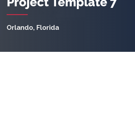
Project Template 7
Orlando, Florida
Duration:
4 Months
Overview
Rerum fugit hic assumenda. Libero totam et reprehenderit
enim harum qui autem eaque. Enim quasi voluptas ut. Mollitia
ducimus ab qui enim non a neque distinctio. Ut fugiat